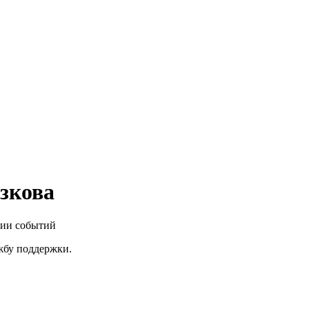
зкова
нии событий
ужбу поддержки.