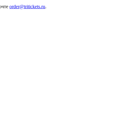
почте
order@tritickets.ru
.