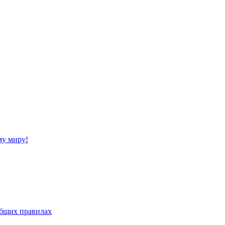
му миру!
бщих правилах