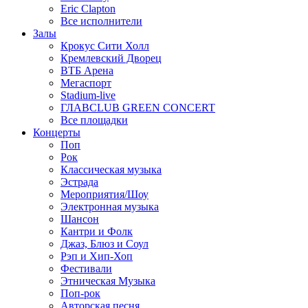
Eric Clapton
Все исполнители
Залы
Крокус Сити Холл
Кремлевский Дворец
ВТБ Арена
Мегаспорт
Stadium-live
ГЛАВCLUB GREEN CONCERT
Все площадки
Концерты
Поп
Рок
Классическая музыка
Эстрада
Мероприятия/Шоу
Электронная музыка
Шансон
Кантри и Фолк
Джаз, Блюз и Соул
Рэп и Хип-Хоп
Фестивали
Этническая Музыка
Поп-рок
Авторская песня