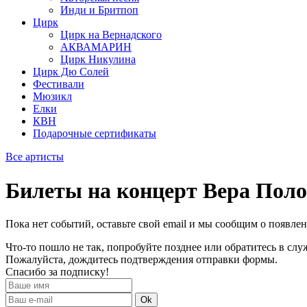
Инди и Бритпоп
Цирк
Цирк на Вернадского
АКВАМАРИН
Цирк Никулина
Цирк Дю Солей
Фестивали
Мюзикл
Елки
КВН
Подарочные сертификаты
Все артисты
Билеты на концерт Вера Поло
Пока нет событий, оставьте свой email и мы сообщим о появле
Что-то пошло не так, попробуйте позднее или обратитесь в сл
Пожалуйста, дождитесь подтверждения отправки формы.
Спасибо за подписку!
Ok