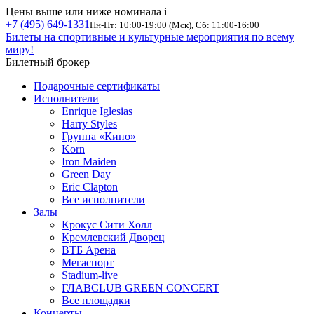
Цены выше или ниже номинала
i
+7 (495) 649-1331
Пн-Пт: 10:00-19:00 (Мск), Сб: 11:00-16:00
Билеты на спортивные и культурные мероприятия по всему
миру!
Билетный брокер
Подарочные сертификаты
Исполнители
Enrique Iglesias
Harry Styles
Группа «Кино»
Korn
Iron Maiden
Green Day
Eric Clapton
Все исполнители
Залы
Крокус Сити Холл
Кремлевский Дворец
ВТБ Арена
Мегаспорт
Stadium-live
ГЛАВCLUB GREEN CONCERT
Все площадки
Концерты