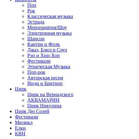
Поп
Рок
Классическая музыка
Эстрада
Мероприятия/Шоу
Электронная музыка
Шансон
Кантри и Фолк
Джаз, Блюз и Соул
Рэп и Хип-Хоп
Фестивали
Этническая Музыка
Поп-рок
Авторская песня
Инди и Бритпоп
Цирк
Цирк на Вернадского
АКВАМАРИН
Цирк Никулина
Цирк Дю Солей
Фестивали
Мюзикл
Елки
КВН