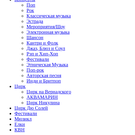
Поп
Рок
Классическая музыка
Эстрада
Мероприятия/Шоу
Электронная музыка
Шансон
Кантри и Фолк
Джаз, Блюз и Соул
Рэп и Хип-Хоп
Фестивали
Этническая Музыка
Поп-рок
Авторская песня
Инди и Бритпоп
Цирк
Цирк на Вернадского
АКВАМАРИН
Цирк Никулина
Цирк Дю Солей
Фестивали
Мюзикл
Елки
КВН