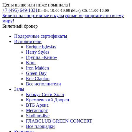
Цены выше или ниже номинала
i
+7 (495) 649-1331
Пн-Пт: 10:00-19:00 (Мск), Сб: 11:00-16:00
Билеты на спортивные и культурные мероприятия по всему
миру!
Билетный брокер
Подарочные сертификаты
Исполнители
Enrique Iglesias
Harry Styles
Группа «Кино»
Korn
Iron Maiden
Green Day
Eric Clapton
Все исполнители
Залы
Крокус Сити Холл
Кремлевский Дворец
ВТБ Арена
Мегаспорт
Stadium-live
ГЛАВCLUB GREEN CONCERT
Все площадки
Концерты