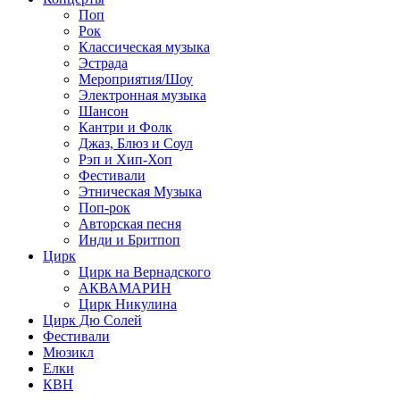
Поп
Рок
Классическая музыка
Эстрада
Мероприятия/Шоу
Электронная музыка
Шансон
Кантри и Фолк
Джаз, Блюз и Соул
Рэп и Хип-Хоп
Фестивали
Этническая Музыка
Поп-рок
Авторская песня
Инди и Бритпоп
Цирк
Цирк на Вернадского
АКВАМАРИН
Цирк Никулина
Цирк Дю Солей
Фестивали
Мюзикл
Елки
КВН