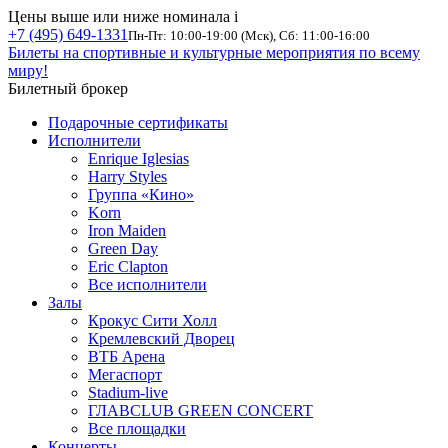
Цены выше или ниже номинала
i
+7 (495) 649-1331
Пн-Пт: 10:00-19:00 (Мск), Сб: 11:00-16:00
Билеты на спортивные и культурные мероприятия по всему
миру!
Билетный брокер
Подарочные сертификаты
Исполнители
Enrique Iglesias
Harry Styles
Группа «Кино»
Korn
Iron Maiden
Green Day
Eric Clapton
Все исполнители
Залы
Крокус Сити Холл
Кремлевский Дворец
ВТБ Арена
Мегаспорт
Stadium-live
ГЛАВCLUB GREEN CONCERT
Все площадки
Концерты