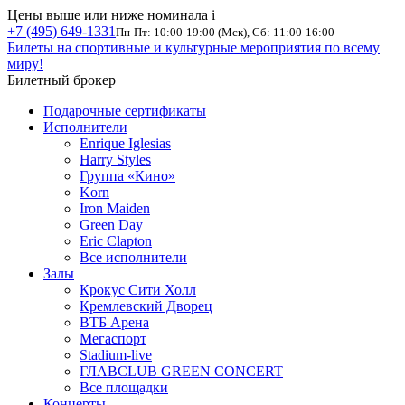
Цены выше или ниже номинала
i
+7 (495) 649-1331
Пн-Пт: 10:00-19:00 (Мск), Сб: 11:00-16:00
Билеты на спортивные и культурные мероприятия по всему
миру!
Билетный брокер
Подарочные сертификаты
Исполнители
Enrique Iglesias
Harry Styles
Группа «Кино»
Korn
Iron Maiden
Green Day
Eric Clapton
Все исполнители
Залы
Крокус Сити Холл
Кремлевский Дворец
ВТБ Арена
Мегаспорт
Stadium-live
ГЛАВCLUB GREEN CONCERT
Все площадки
Концерты