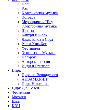
Поп
Рок
Классическая музыка
Эстрада
Мероприятия/Шоу
Электронная музыка
Шансон
Кантри и Фолк
Джаз, Блюз и Соул
Рэп и Хип-Хоп
Фестивали
Этническая Музыка
Поп-рок
Авторская песня
Инди и Бритпоп
Цирк
Цирк на Вернадского
АКВАМАРИН
Цирк Никулина
Цирк Дю Солей
Фестивали
Мюзикл
Елки
КВН